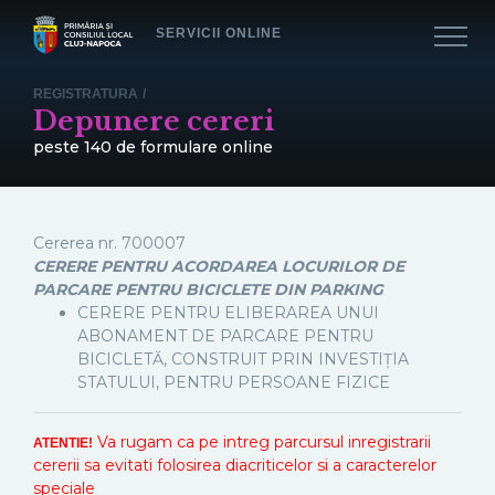
SERVICII ONLINE
REGISTRATURA
/
Depunere cereri
peste 140 de formulare online
Cererea nr.
700007
CERERE PENTRU ACORDAREA LOCURILOR DE
PARCARE PENTRU BICICLETE DIN PARKING
CERERE PENTRU ELIBERAREA UNUI
ABONAMENT DE PARCARE PENTRU
BICICLETĂ, CONSTRUIT PRIN INVESTIŢIA
STATULUI, PENTRU PERSOANE FIZICE
Va rugam ca pe intreg parcursul inregistrarii
ATENTIE!
cererii sa evitati folosirea diacriticelor si a caracterelor
speciale