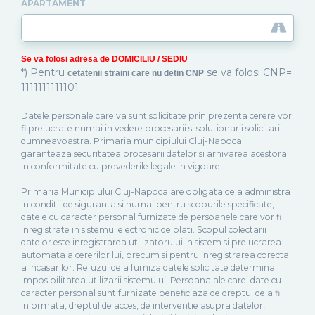
APARTAMENT
Se va folosi adresa de DOMICILIU / SEDIU
*) Pentru
se va folosi CNP=
cetatenii straini care nu detin CNP
1111111111101
Datele personale care va sunt solicitate prin prezenta cerere vor
fi prelucrate numai in vedere procesarii si solutionarii solicitarii
dumneavoastra. Primaria municipiului Cluj-Napoca
garanteaza securitatea procesarii datelor si arhivarea acestora
in conformitate cu prevederile legale in vigoare.
Primaria Municipiului Cluj-Napoca are obligata de a administra
in conditii de siguranta si numai pentru scopurile specificate,
datele cu caracter personal furnizate de persoanele care vor fi
inregistrate in sistemul electronic de plati. Scopul colectarii
datelor este inregistrarea utilizatorului in sistem si prelucrarea
automata a cererilor lui, precum si pentru inregistrarea corecta
a incasarilor. Refuzul de a furniza datele solicitate determina
imposibilitatea utilizarii sistemului. Persoana ale carei date cu
caracter personal sunt furnizate beneficiaza de dreptul de a fi
informata, dreptul de acces, de interventie asupra datelor,