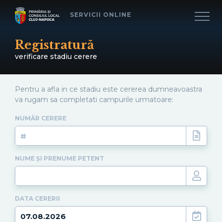
SERVICII ONLINE
Registratură
verificare stadiu cerere
Pentru a afla in ce stadiu este cererea dumneavoastra
va rugam sa completati campurile urmatoare:
NUMĂR CERERE
NUME ȘI PRENUME PETENT
DATA CERERII