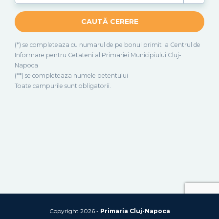
(*) se completeaza cu numarul de pe bonul primit la Centrul de
Informare pentru Cetateni al Primariei Municipiului Cluj-
Napoca
(**) se completeaza numele petentului
Toate campurile sunt obligatorii.
Copyright 2026 -
Primaria Cluj-Napoca