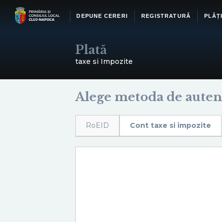
DEPUNE CERERI
REGISTRATURĂ
PLĂȚ
Plată
taxe si Impozite
Alege metoda de autent
RoEID
Cont taxe si impozite