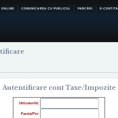
I ONLINE
COMUNICAREA CU PUBLICUL
PARCĂRI
E-CONT/TA
ificare
Autentificare cont Taxe/Impozite
Utilizator/Id:
Parola/Pin: