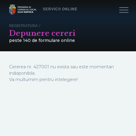
SERVICII ONLINE
REGISTRATURA
/
Depunere cereri
peste 140 de formulare online
Cererea nr.
427001
nu exista sau este momentan
indisponibila.
Va multumim pentru intelegere!