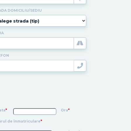
ADA DOMICILIU/SEDIU
RA
EFON
ata
*
Ora
*
rul de înmatriculare
*