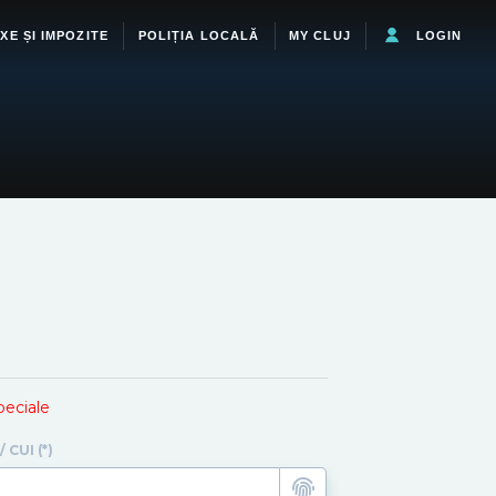
XE ȘI IMPOZITE
POLIȚIA LOCALĂ
MY CLUJ
LOGIN
speciale
 CUI (*)