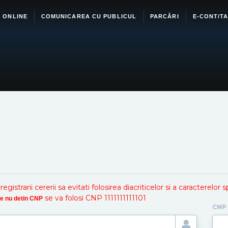
I ONLINE
COMUNICAREA CU PUBLICUL
PARCĂRI
E-CONT/TA
istrarii cererii sa evitati folosirea diacriticelor si a caracterelor 
se va folosi CNP 1111111111101
are nu detin CNP
CNP /