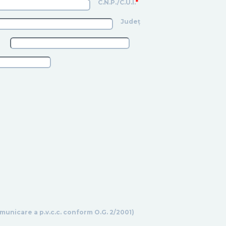
C.N.P./C.U.I.
*
Județ
unicare a p.v.c.c. conform O.G. 2/2001)