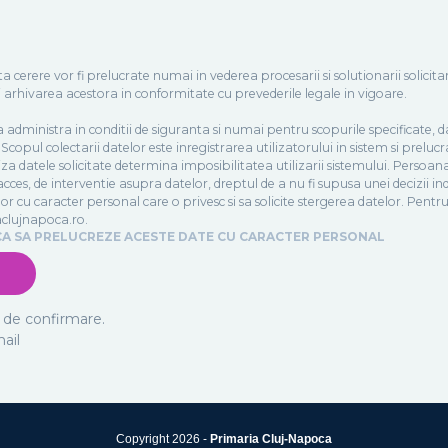
a cerere vor fi prelucrate numai in vederea procesarii si solutionarii solici
 arhivarea acestora in conformitate cu prevederile legale in vigoare.
administra in conditii de siguranta si numai pentru scopurile specificate, 
i. Scopul colectarii datelor este inregistrarea utilizatorului in sistem si prel
iza datele solicitate determina imposibilitatea utilizarii sistemului. Persoan
ces, de interventie asupra datelor, dreptul de a nu fi supusa unei decizii indi
r cu caracter personal care o privesc si sa solicite stergerea datelor. Pentr
aclujnapoca.ro.
CA SA PRELUCREZE ACESTE DATE CU CARACTER PERSONAL
 de confirmare.
mail
Copyright 2026 -
Primaria Cluj-Napoca