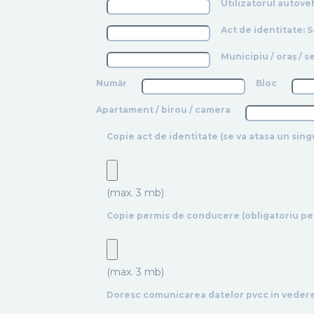
Utilizatorul autoveh
Act de identitate: S
Municipiu / oraș / 
Număr
Bloc
Apartament / birou / camera
Copie act de identitate (se va atasa un singu
(max. 3 mb)
Copie permis de conducere (obligatoriu pen
(max. 3 mb)
Doresc comunicarea datelor pvcc in vederea