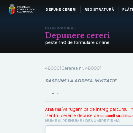
DEPUNE CERERI
REGISTRATURĂ
PLĂȚ
REGISTRATURA
/
Depunere cereri
peste 140 de formulare online
480001Cererea nr.
480001
RASPUNS LA ADRESA-INVITATIE
-
Va rugam ca pe intreg parcursul inreg
ATENTIE!
Pentru cererile depuse de
cetatenii straini c
NUME ȘI PRENUME / DENUMIRE FIRMA