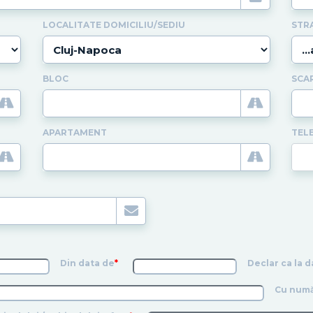
LOCALITATE DOMICILIU/SEDIU
STR
BLOC
SCA
APARTAMENT
TEL
Din data de
*
Declar ca la d
Cu numă