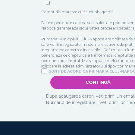
Campurile marcate cu
*
sunt obligatorii
Datele personale care va sunt solicitate prin prezent
Napoca garanteaza securitatea procesarii datelor si
Primaria Municipiului Cluj-Napoca are obligata de a 
care vor fi inregistrate in sistemul electronic de plat
inregistrarea corecta a incasarilor. Refuzul de a furn
beneficiaza de dreptul de a fi informata, dreptul de ac
persoana are dreptul de a se opune prelucrarii datelo
solicitare la adresa administratorului dpo@primari
SUNT DE ACORD CA PRIMARIA CLUJ-NAPO
Dupa adaugarea cererii veti primi un email
Numarul de inregistrare il veti primi prin e