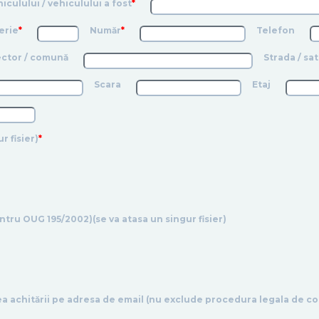
iculului / vehiculului a fost
*
erie
*
Număr
*
Telefon
sector / comună
Strada / sat
Scara
Etaj
r fisier)
*
tru OUG 195/2002)(se va atasa un singur fisier)
 achitării pe adresa de email (nu exclude procedura legala de com