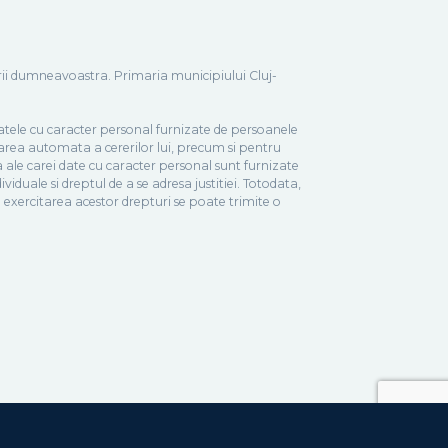
tarii dumneavoastra. Primaria municipiului Cluj-
datele cu caracter personal furnizate de persoanele
ucrarea automata a cererilor lui, precum si pentru
a ale carei date cu caracter personal sunt furnizate
viduale si dreptul de a se adresa justitiei. Totodata,
u exercitarea acestor drepturi se poate trimite o